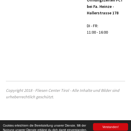
bei Fa. Heinze -
Hallerstrasse 178
DI - FR:
11:00 - 16:00
Copyright 2018 - Fliesen Center Tirol - Alle Inhalte und Bilder sind
urheberrechtlich geschützt.
Cookies erleichtern die Bereitstellung unserer Dienste. Mit der
Verstanden!
Nutzung unserer Dienste erklärst du dich damit einverstanden,