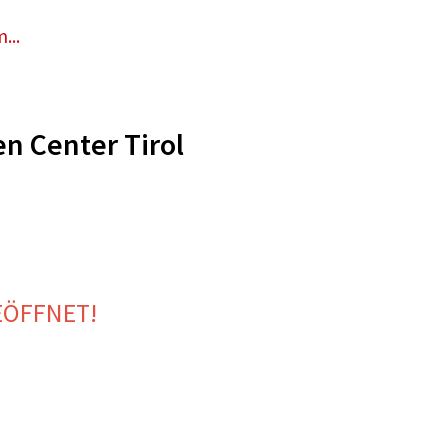
...
n Center Tirol
EÖFFNET!